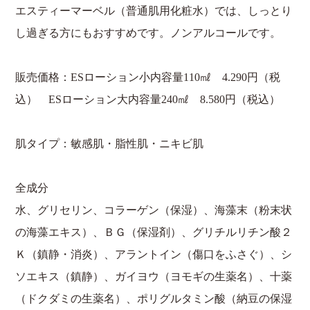
エスティーマーベル（普通肌用化粧水）では、しっとり
し過ぎる方にもおすすめです。ノンアルコールです。
販売価格：
ES
ローション小内容量
110
㎖
4.290
円（税
込）
ES
ローション大内容量
240
㎖
8.580
円（税込）
肌タイプ：敏感肌・脂性肌・ニキビ肌
全成分
水、グリセリン、コラーゲン（保湿）、海藻末（粉末状
の海藻エキス）、ＢＧ（保湿剤）、グリチルリチン酸２
Ｋ（鎮静・消炎）、アラントイン（傷口をふさぐ）、シ
ソエキス（鎮静）、ガイヨウ（ヨモギの生薬名）、十薬
（ドクダミの生薬名）、ポリグルタミン酸（納豆の保湿