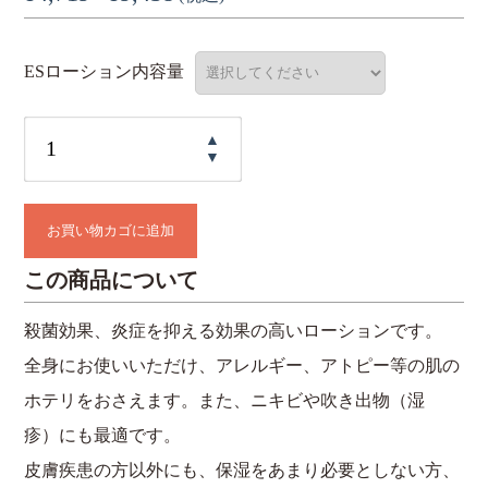
ESローション内容量
ES
ロ
ー
お買い物カゴに追加
シ
ョ
この商品について
ン
殺菌効果、炎症を抑える効果の高いローションです。
個
全身にお使いいただけ、アレルギー、アトピー等の肌の
ホテリをおさえます。また、ニキビや吹き出物（湿
疹）にも最適です。
皮膚疾患の方以外にも、保湿をあまり必要としない方、