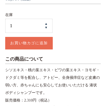
在庫
ボ
デ
ィ
お買い物カゴに追加
ー
シ
この商品について
ャ
ン
シソエキス・桃の葉エキス・ビワの葉エキス・ヨモギ・
プ
ドクダミ等を配合し、アトピー、全身掻痒症など皮膚の
ー
弱い方、赤ちゃんにも安心してお使いいただける 液状
個
ボディシャンプーです。
販売価格：
2.310
円（税込）